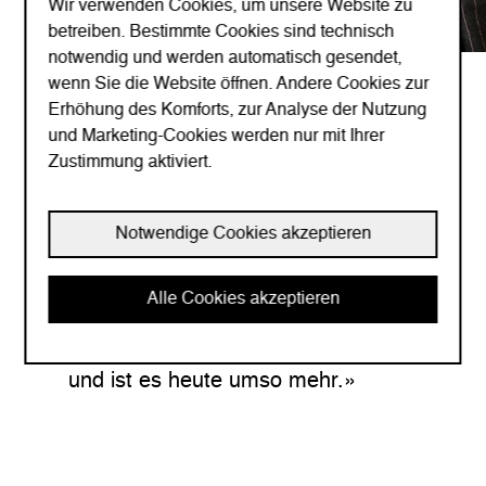
Wir verwenden Cookies, um unsere Website zu
betreiben. Bestimmte Cookies sind technisch
notwendig und werden automatisch gesendet,
wenn Sie die Website öffnen. Andere Cookies zur
Hans Peter Stihl
Erhöhung des Komforts, zur Analyse der Nutzung
Geschäftsführender Gesellschafter
und Marketing-Cookies werden nur mit Ihrer
STIHL Holding KG
Zustimmung aktiviert.
«Im Rückblick ist der Standort in der
Notwendige Cookies akzeptieren
Ostschweiz die beste
Investitionsentscheidung der STIHL-
Alle Cookies akzeptieren
Gruppe der letzten 30 Jahre. Die Region
war damals ein hervorragender Standort
und ist es heute umso mehr.»